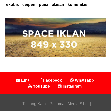
ekobis
cerpen
puisi
ulasan
komunitas
Email
Facebook
Whatsapp
YouTube
Instagram
|
Tentang Kami
|
Pedoman Media Siber
|