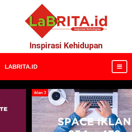
Inspirasi Kehidupan
LABRITA.ID
iklan 3