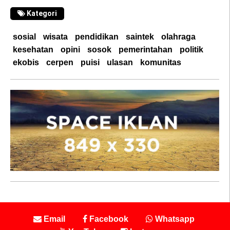
Kategori
sosial
wisata
pendidikan
saintek
olahraga
kesehatan
opini
sosok
pemerintahan
politik
ekobis
cerpen
puisi
ulasan
komunitas
Email
Facebook
Whatsapp