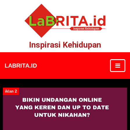
Inspirasi Kehidupan
LABRITA.ID
iklan 2