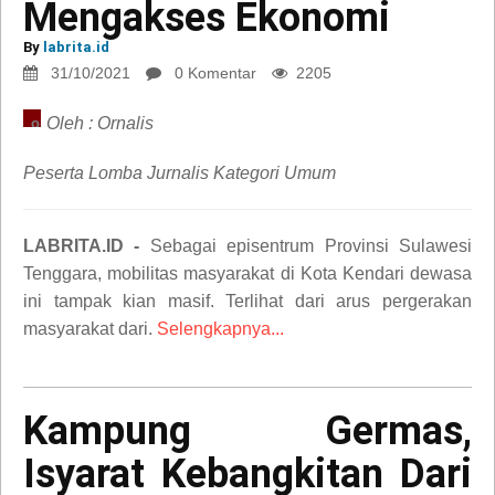
Mengakses Ekonomi
Mengurai
Macet,
By
labrita.id
Mengakses
31/10/2021
0 Komentar
2205
Ekonomi
Oleh : Ornalis
opini
Peserta Lomba Jurnalis Kategori Umum
LABRITA.ID -
Sebagai episentrum Provinsi Sulawesi
Tenggara, mobilitas masyarakat di Kota Kendari dewasa
ini tampak kian masif. Terlihat dari arus pergerakan
masyarakat dari.
Selengkapnya...
Kampung Germas,
Kampung
Isyarat Kebangkitan Dari
Germas,
Isyarat