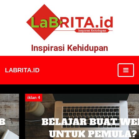
Inspirasi Kehidupan
LABRITA.ID
iklan 4