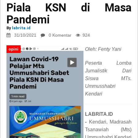
Piala KSN di Masa
Pandemi
By
labrita.id
31/10/2021
0 Komentar
924
Oleh: Fenty Yani
opini
Peserta Lomba
Jurnalistik Dari
Siswa MTs.
Ummusshabri
Kendari
LABRITA.ID
-
Kendari, Madrasah
Tsanawiah (Mts)
Ummushabri Kendari