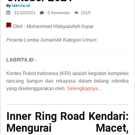
16
By
labrita.id
Oktober
31/10/2021
0 Komentar
1019
2021
Oleh : Muhammad Hidayatullah Aspar
opini
Peserta Lomba Jurnalistik Kategori Umum
LABRITA.ID -
Kontes Robot Indonesia (KRI) adalah kegiatan kompetisi
rancang bangun dan rekayasa dalam bidang robotika
yang diselenggarakan oleh.
Selengkapnya...
Inner
Inner Ring Road Kendari:
Ring
Mengurai Macet,
Road
Kendari: