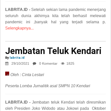
LABRITA.ID -
Setelah sekian lama pandemic menerjang
seluruh dunia akhirnya kita telah berhasil melewati
pandemic ini ,banyak hal yang terjadi selama p.
Selengkapnya...
Jembatan Teluk Kendari
Jembatan
By
labrita.id
Teluk
29/10/2021
0 Komentar
1825
Kendari
Oleh : Cinta Lestari
opini
Peserta Lomba Jurnalitik asal SMPN 10 Kendari
LABRITA.ID -
Jembatan teluk Kendari telah diresmikan
oleh Presiden Joko Widodo atau Jokowi pada Oktober