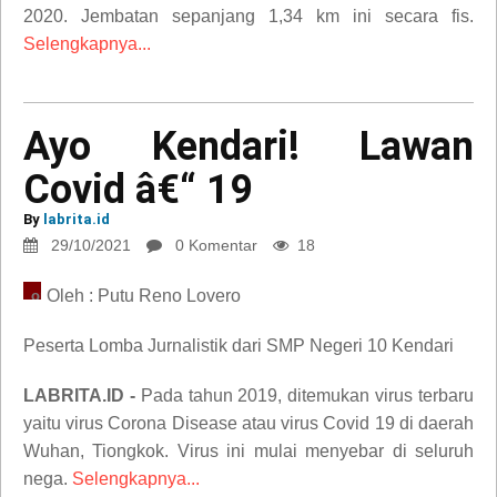
2020. Jembatan sepanjang 1,34 km ini secara fis.
Selengkapnya...
Ayo Kendari! Lawan
Ayo
Kendari!
Covid â€“ 19
Lawan
Covid
By
labrita.id
â€“
29/10/2021
0 Komentar
18
19
Oleh : Putu Reno Lovero
opini
Peserta Lomba Jurnalistik dari SMP Negeri 10 Kendari
LABRITA.ID -
Pada tahun 2019, ditemukan virus terbaru
yaitu virus Corona Disease atau virus Covid 19 di daerah
Wuhan, Tiongkok. Virus ini mulai menyebar di seluruh
nega.
Selengkapnya...