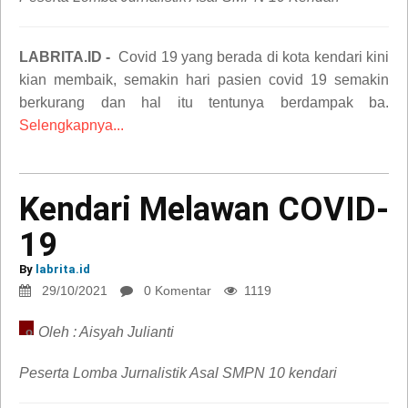
LABRITA.ID -
Covid 19 yang berada di kota kendari kini
kian membaik, semakin hari pasien covid 19 semakin
berkurang dan hal itu tentunya berdampak ba.
Selengkapnya...
Kendari Melawan COVID-
19
Kendari
Melawan
By
labrita.id
COVID-
29/10/2021
0 Komentar
1119
19
Oleh : Aisyah Julianti
opini
Peserta Lomba Jurnalistik Asal SMPN 10 kendari