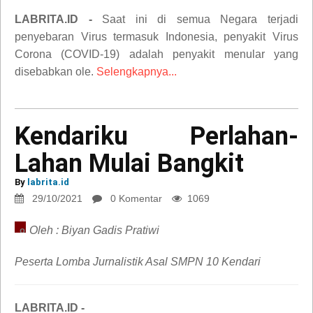
LABRITA.ID -
Saat ini di semua Negara terjadi
penyebaran Virus termasuk Indonesia, penyakit Virus
Corona (COVID-19) adalah penyakit menular yang
disebabkan ole.
Selengkapnya...
Kendariku Perlahan-
Kendariku
Lahan Mulai Bangkit
Perlahan-
Lahan
By
labrita.id
Mulai
29/10/2021
0 Komentar
1069
Bangkit
Oleh : Biyan Gadis Pratiwi
opini
Peserta Lomba Jurnalistik Asal SMPN 10 Kendari
LABRITA.ID -