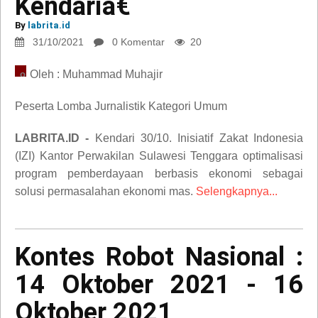
Kendariâ€
pemberdayaan
Di
By
labrita.id
Kota
31/10/2021
0 Komentar
20
Kendariâ€
Oleh : Muhammad Muhajir
opini
Peserta Lomba Jurnalistik Kategori Umum
LABRITA.ID -
Kendari 30/10. Inisiatif Zakat Indonesia
(IZI) Kantor Perwakilan Sulawesi Tenggara optimalisasi
program pemberdayaan berbasis ekonomi sebagai
Kontes
solusi permasalahan ekonomi mas.
Selengkapnya...
Robot
Nasional
:
Kontes Robot Nasional :
14
14 Oktober 2021 - 16
Oktober
2021
Oktober 2021
-