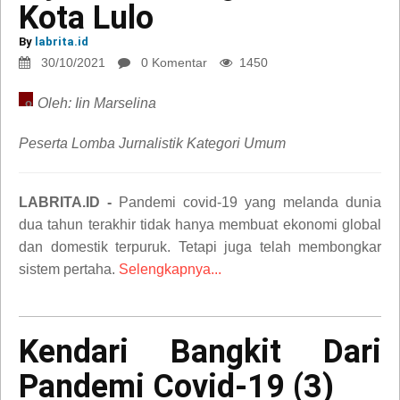
Kota Lulo
Kebangkitan
Dari
By
labrita.id
Kota
30/10/2021
0 Komentar
1450
Lulo
Oleh: Iin Marselina
opini
Peserta Lomba Jurnalistik Kategori Umum
LABRITA.ID -
Pandemi covid-19 yang melanda dunia
dua tahun terakhir tidak hanya membuat ekonomi global
dan domestik terpuruk. Tetapi juga telah membongkar
sistem pertaha.
Selengkapnya...
Kendari
Kendari Bangkit Dari
Bangkit
Dari
Pandemi Covid-19 (3)
Pandemi