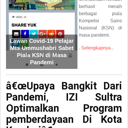
berhasil meraih
berbagai piala
Kompetisi Sains
Nasional (KSN) di
masa pandemi.
Lawan Covid-19 Pelajar
Mts Ummushabri Sabet
.
Selengkapnya...
Piala KSN di Masa
Pandemi
â€œUpaya
Bangkit
â€œUpaya Bangkit Dari
Dari
Pandemi, IZI Sultra
Pandemi,
IZI
Optimalkan Program
Sultra
pemberdayaan Di Kota
Optimalkan
Program