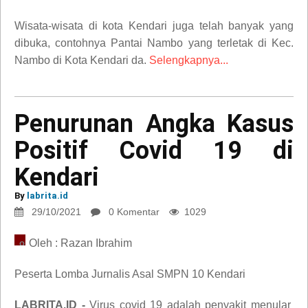
Wisata-wisata di kota Kendari juga telah banyak yang
dibuka, contohnya Pantai Nambo yang terletak di Kec.
Nambo di Kota Kendari da.
Selengkapnya...
Penurunan
Penurunan Angka Kasus
Angka
Positif Covid 19 di
Kasus
Positif
Kendari
Covid
19
By
labrita.id
di
29/10/2021
0 Komentar
1029
Kendari
Oleh : Razan Ibrahim
opini
Peserta Lomba Jurnalis Asal SMPN 10 Kendari
LABRITA.ID -
Virus covid 19 adalah penyakit menular