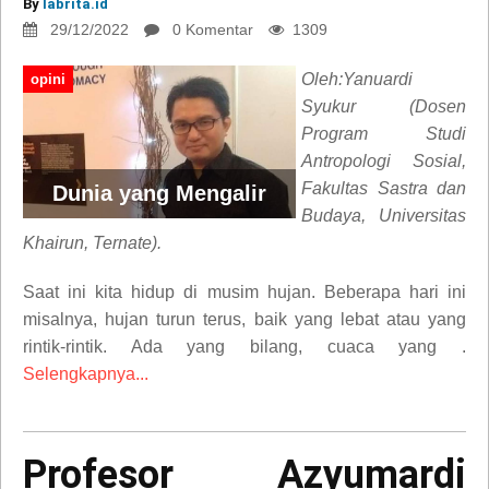
By
labrita.id
29/12/2022
0 Komentar
1309
Oleh:Yanuardi
opini
Syukur (Dosen
Program Studi
Antropologi Sosial,
Fakultas Sastra dan
Dunia yang Mengalir
Budaya, Universitas
Khairun, Ternate).
Saat ini kita hidup di musim hujan. Beberapa hari ini
misalnya, hujan turun terus, baik yang lebat atau yang
rintik-rintik. Ada yang bilang, cuaca yang .
Selengkapnya...
Profesor Azyumardi