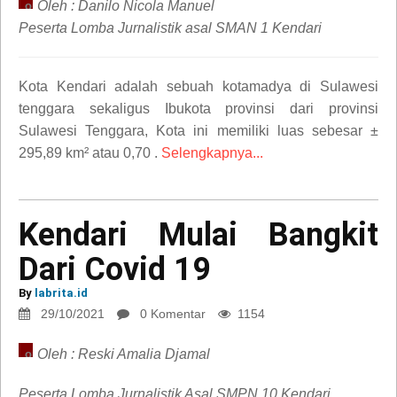
Oleh : Danilo Nicola Manuel
opini
Peserta Lomba Jurnalistik asal SMAN 1 Kendari
Kota Kendari adalah sebuah kotamadya di Sulawesi
tenggara sekaligus Ibukota provinsi dari provinsi
Sulawesi Tenggara, Kota ini memiliki luas sebesar ±
295,89 km² atau 0,70 .
Selengkapnya...
Kendari Mulai Bangkit
Kendari
Mulai
Dari Covid 19
Bangkit
Dari
By
labrita.id
Covid
29/10/2021
0 Komentar
1154
19
Oleh : Reski Amalia Djamal
opini
Peserta Lomba Jurnalistik Asal SMPN 10 Kendari