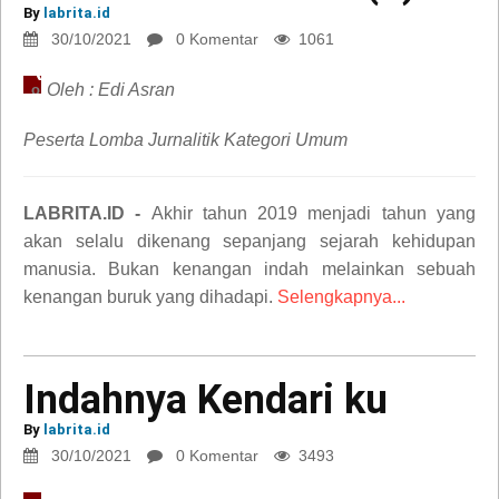
Covid-
By
labrita.id
19
30/10/2021
0 Komentar
1061
(3)
Oleh : Edi Asran
opini
Peserta Lomba Jurnalitik Kategori Umum
LABRITA.ID -
Akhir tahun 2019 menjadi tahun yang
akan selalu dikenang sepanjang sejarah kehidupan
manusia. Bukan kenangan indah melainkan sebuah
kenangan buruk yang dihadapi.
Selengkapnya...
Indahnya Kendari ku
Indahnya
By
labrita.id
Kendari
30/10/2021
0 Komentar
3493
ku