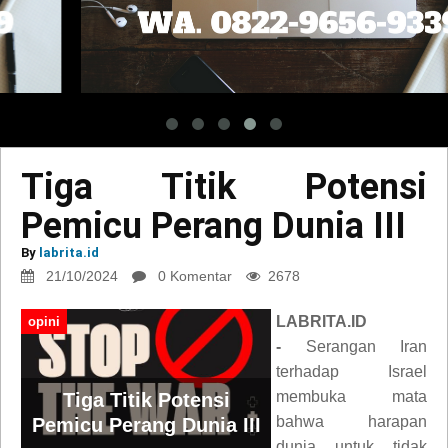
Tiga Titik Potensi
Pemicu Perang Dunia III
By
labrita.id
21/10/2024
0 Komentar
2678
LABRITA.ID
opini
-
Serangan Iran
terhadap Israel
membuka mata
Tiga Titik Potensi
bahwa harapan
Pemicu Perang Dunia III
dunia untuk tidak