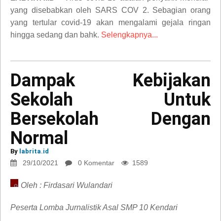
yang disebabkan oleh SARS COV 2. Sebagian orang
yang tertular covid-19 akan mengalami gejala ringan
hingga sedang dan bahk.
Selengkapnya...
Dampak Kebijakan
Sekolah Untuk
Dampak
Bersekolah Dengan
Kebijakan
Sekolah
Normal
Untuk
Bersekolah
By
labrita.id
Dengan
29/10/2021
0 Komentar
1589
Normal
Oleh : Firdasari Wulandari
opini
Peserta Lomba Jurnalistik Asal SMP 10 Kendari