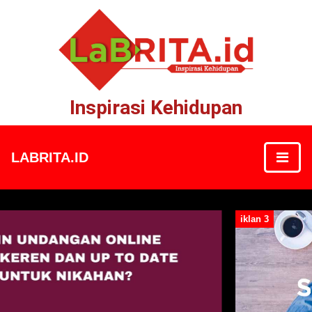
Inspirasi Kehidupan
LABRITA.ID
iklan 3