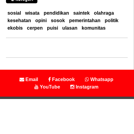
sosial
wisata
pendidikan
saintek
olahraga
kesehatan
opini
sosok
pemerintahan
politik
ekobis
cerpen
puisi
ulasan
komunitas
Email
Facebook
Whatsapp
YouTube
Instagram
|
Tentang Kami
|
Pedoman Media Siber
|
PT Global Nusantara Bersatu | Labrita.Id | Inspirasi Kehidupan