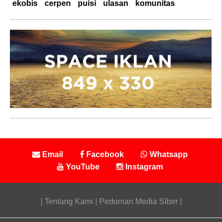
ekobis
cerpen
puisi
ulasan
komunitas
Email
Facebook
Whatsapp
YouTube
Instagram
|
Tentang Kami
|
Pedoman Media Siber
|