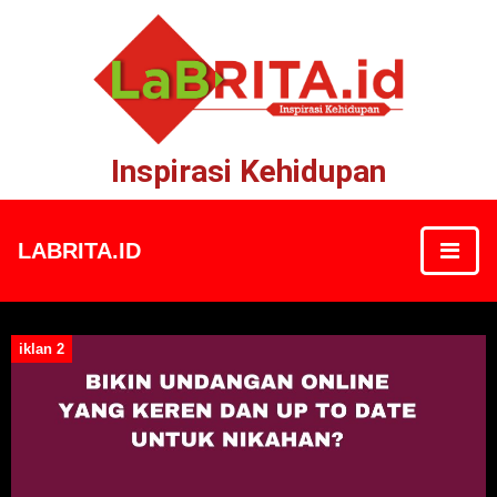
Inspirasi Kehidupan
LABRITA.ID
iklan 2