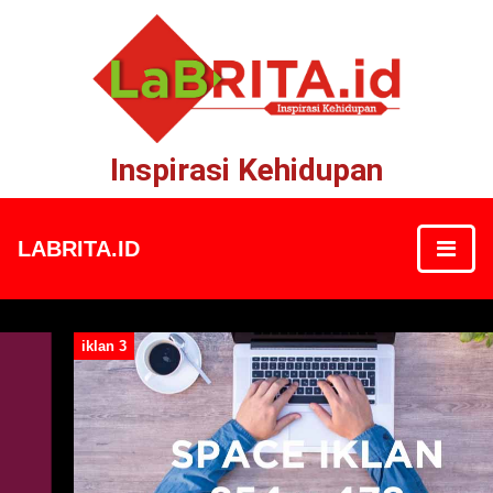
Inspirasi Kehidupan
LABRITA.ID
iklan 3