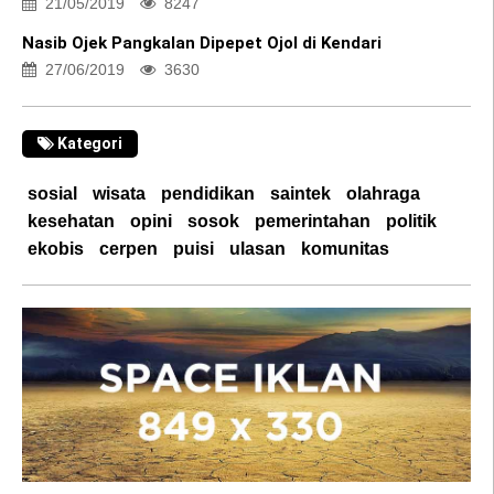
21/05/2019
8247
Nasib Ojek Pangkalan Dipepet Ojol di Kendari
27/06/2019
3630
Kategori
sosial
wisata
pendidikan
saintek
olahraga
kesehatan
opini
sosok
pemerintahan
politik
ekobis
cerpen
puisi
ulasan
komunitas