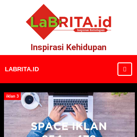
Inspirasi Kehidupan
LABRITA.ID
iklan 3